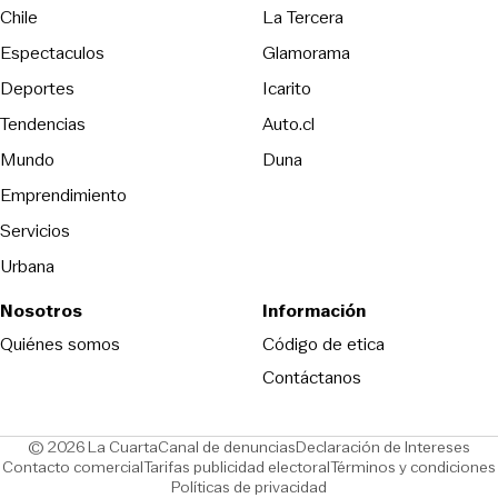
Opens in new wind
Chile
La Tercera
Espectaculos
Glamorama
Opens in new window
Deportes
Icarito
Opens in new window
Tendencias
Auto.cl
Opens in new window
Mundo
Duna
Emprendimiento
Servicios
Urbana
Nosotros
Información
Opens in new
Quiénes somos
Código de etica
Contáctanos
Opens in new window
Ope
© 2026 La Cuarta
Canal de denuncias
Declaración de Intereses
Opens in new window
Opens in new window
Contacto comercial
Tarifas publicidad electoral
Términos y condiciones
Políticas de privacidad