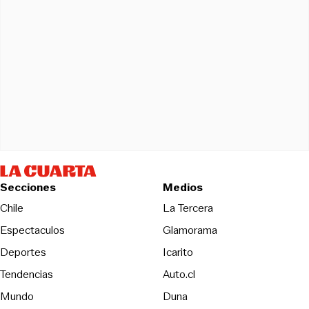
Secciones
Medios
Opens in new wind
Chile
La Tercera
Espectaculos
Glamorama
Opens in new window
Deportes
Icarito
Opens in new window
Tendencias
Auto.cl
Opens in new window
Mundo
Duna