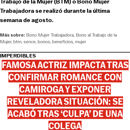
Trabajo de la Mujer (BTM) o Bono Mujer
Trabajadora se realizó durante la última
semana de agosto.
Más sobre:
Bono Mujer Trabajadora
Bono al Trabajo de la
Mujer
btm
sence
bonos
beneficios
mujer
IMPERDIBLES
FAMOSA ACTRIZ IMPACTA TRAS
CONFIRMAR ROMANCE CON
CAMIROGA Y EXPONER
REVELADORA SITUACIÓN: SE
ACABÓ TRAS ‘CULPA’ DE UNA
COLEGA