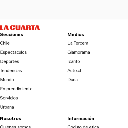
Secciones
Medios
Opens in new wind
Chile
La Tercera
Espectaculos
Glamorama
Opens in new window
Deportes
Icarito
Opens in new window
Tendencias
Auto.cl
Opens in new window
Mundo
Duna
Emprendimiento
Servicios
Urbana
Nosotros
Información
Opens in new
Quiénes somos
Código de etica