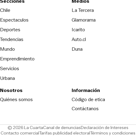
Secciones
Medios
Opens in new wind
Chile
La Tercera
Espectaculos
Glamorama
Opens in new window
Deportes
Icarito
Opens in new window
Tendencias
Auto.cl
Opens in new window
Mundo
Duna
Emprendimiento
Servicios
Urbana
Nosotros
Información
Opens in new
Quiénes somos
Código de etica
Contáctanos
Opens in new window
Ope
© 2026 La Cuarta
Canal de denuncias
Declaración de Intereses
Opens in new window
Opens in new window
Contacto comercial
Tarifas publicidad electoral
Términos y condiciones