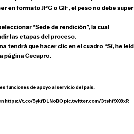
ser en formato
JPG o GIF
, el peso no debe super
seleccionar “
Sede de rendición
”, la cual
dir las etapas del proceso.
ona tendrá que hacer clic en el cuadro
“Sí, he leí
la página Cecapro.
es funciones de apoyo al servicio del país.
 en
https://t.co/5ykfDLNoBO
pic.twitter.com/3tshf9X8xR