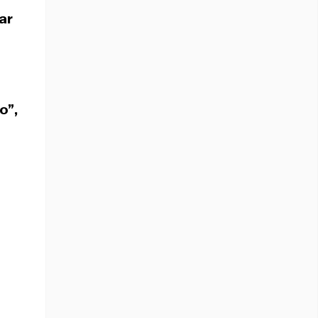
ar
do”
,