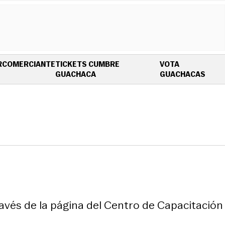
R
COMERCIANTE
TICKETS CUMBRE
VOTA
OPENS IN NEW WINDOW
OPEN
GUACHACA
GUACHACAS
través de la página del Centro de Capacitación