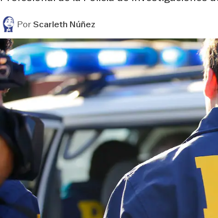
Por
Scarleth Núñez