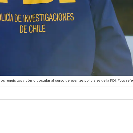
los requisitos y cómo postular al curso de agentes policiales de la PDI. Foto refe