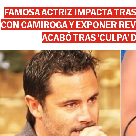
FAMOSA ACTRIZ IMPACTA TR
CON CAMIROGA Y EXPONER REV
ACABÓ TRAS ‘CULPA’ 