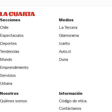
Secciones
Medios
Opens in new wind
Chile
La Tercera
Espectaculos
Glamorama
Opens in new window
Deportes
Icarito
Opens in new window
Tendencias
Auto.cl
Opens in new window
Mundo
Duna
Emprendimiento
Servicios
Urbana
Nosotros
Información
Opens in new
Quiénes somos
Código de etica
Contáctanos