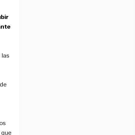
ubir
ante
 las
 de
ños
 que