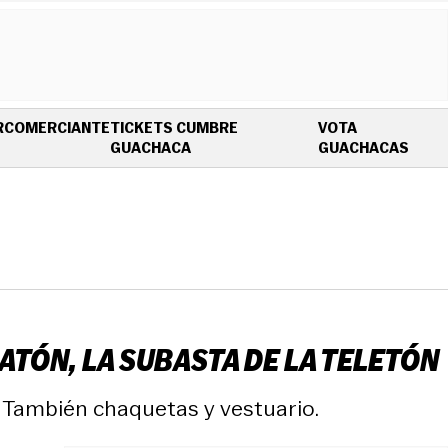
R
COMERCIANTE
TICKETS CUMBRE
VOTA
OPENS IN NEW WINDOW
OPEN
GUACHACA
GUACHACAS
CATÓN, LA SUBASTA DE LA TELETÓN
. También chaquetas y vestuario.