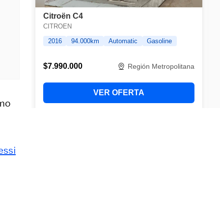
omo
essi