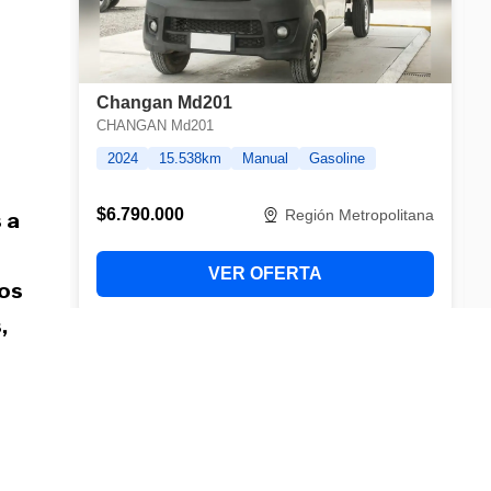
 a
dos
,