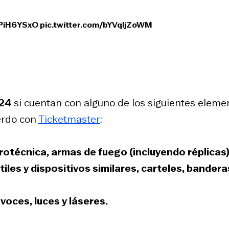
BPiH6YSxO
pic.twitter.com/bYVqljZoWM
024
si cuentan con alguno de los siguientes eleme
uerdo con
Ticketmaster
:
rotécnica, armas de fuego (incluyendo réplicas)
les y dispositivos similares, carteles, bandera
oces, luces y láseres.