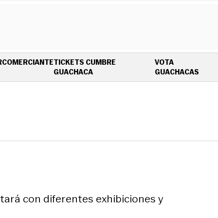
R
COMERCIANTE
TICKETS CUMBRE
VOTA
OPENS IN NEW WINDOW
OPEN
GUACHACA
GUACHACAS
tará con diferentes exhibiciones y