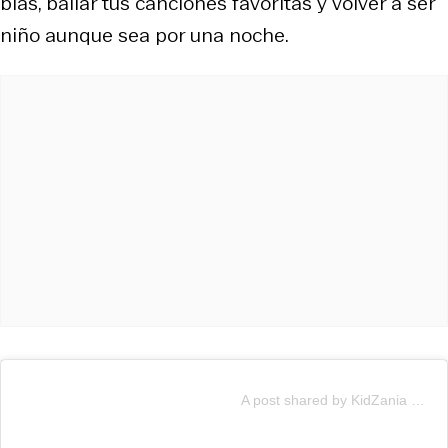
bias, bailar tus canciones favoritas y volver a ser
niño aunque sea por una noche.
A post shared by KidZania Santiago (@kidzaniasantiago)