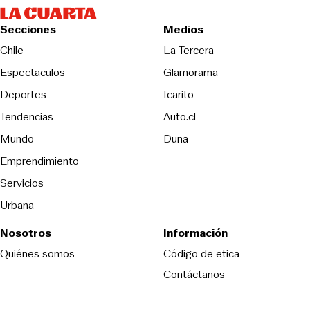
Secciones
Medios
Opens in new wind
Chile
La Tercera
Espectaculos
Glamorama
Opens in new window
Deportes
Icarito
Opens in new window
Tendencias
Auto.cl
Opens in new window
Mundo
Duna
Emprendimiento
Servicios
Urbana
Nosotros
Información
Opens in new
Quiénes somos
Código de etica
Contáctanos