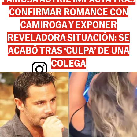
CONFIRMAR ROMANCE CON
CAMIROGA Y EXPONER
REVELADORA SITUACIÓN: SE
ACABÓ TRAS ‘CULPA’ DE UNA
COLEGA
View this post on Instagram