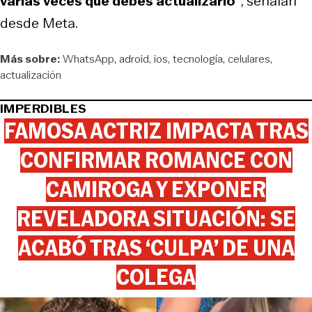
varias veces que debes actualizarlo”
, señalan
desde Meta.
Más sobre:
WhatsApp
adroid
ios
tecnología
celulares
actualización
IMPERDIBLES
FAMOSA ACTRIZ IMPACTA TRAS
CONFIRMAR ROMANCE CON
CAMIROGA Y EXPONER
REVELADORA SITUACIÓN: SE
ACABÓ TRAS ‘CULPA’ DE UNA
COLEGA