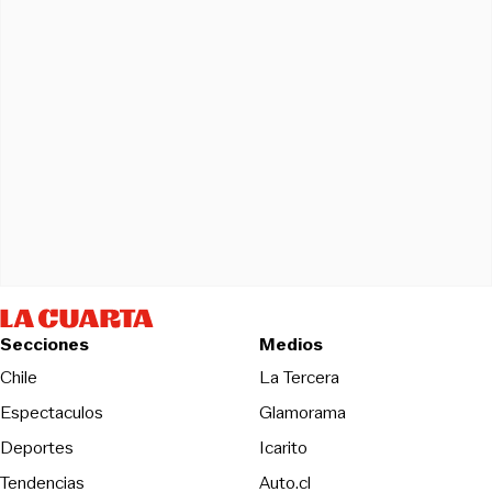
Secciones
Medios
Opens in new wind
Chile
La Tercera
Espectaculos
Glamorama
Opens in new window
Deportes
Icarito
Opens in new window
Tendencias
Auto.cl