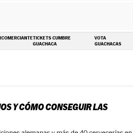
R
COMERCIANTE
TICKETS CUMBRE
VOTA
OPENS IN NEW WINDOW
OPEN
GUACHACA
GUACHACAS
IOS Y CÓMO CONSEGUIR LAS
diciones alemanas y más de 40 cervecerías en