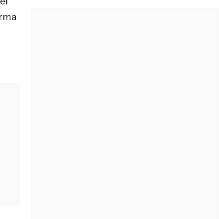
el
orma