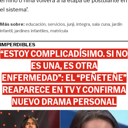
el niño o niña volverá a la etapa de postulante en
el sistema”.
Más sobre:
educación
servicios
junji
integra
sala cuna
jardín
infantil
jardines infantiles
matrícula
IMPERDIBLES
“ESTOY COMPLICADÍSIMO. SI NO
ES UNA, ES OTRA
ENFERMEDAD”: EL “PEÑETEÑE”
REAPARECE EN TV Y CONFIRMA
NUEVO DRAMA PERSONAL