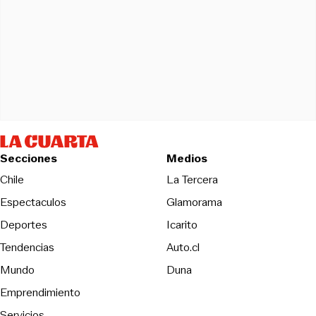
Secciones
Medios
Opens in new wind
Chile
La Tercera
Espectaculos
Glamorama
Opens in new window
Deportes
Icarito
Opens in new window
Tendencias
Auto.cl
Opens in new window
Mundo
Duna
Emprendimiento
Servicios