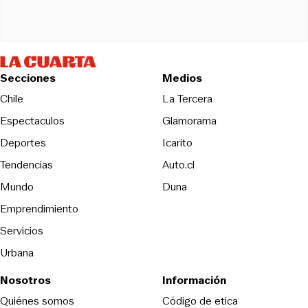
Secciones
Medios
Opens in new wind
Chile
La Tercera
Espectaculos
Glamorama
Opens in new window
Deportes
Icarito
Opens in new window
Tendencias
Auto.cl
Opens in new window
Mundo
Duna
Emprendimiento
Servicios
Urbana
Nosotros
Información
Opens in new
Quiénes somos
Código de etica