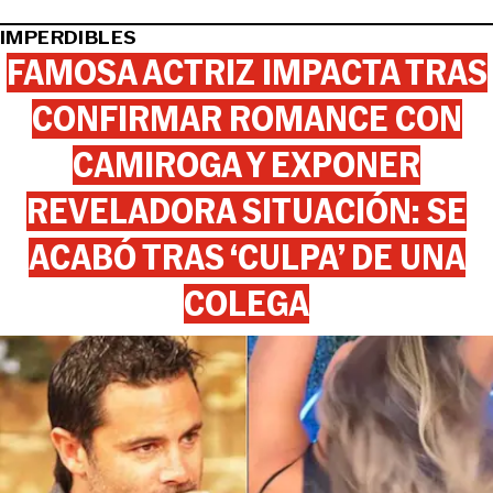
IMPERDIBLES
FAMOSA ACTRIZ IMPACTA TRAS
CONFIRMAR ROMANCE CON
CAMIROGA Y EXPONER
REVELADORA SITUACIÓN: SE
ACABÓ TRAS ‘CULPA’ DE UNA
COLEGA