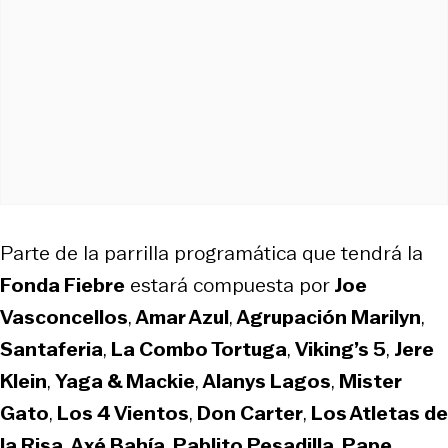
Parte de la parrilla programática que tendrá la
Fonda Fiebre
estará compuesta por
Joe
Vasconcellos
,
Amar Azul
,
Agrupación Marilyn
,
Santaferia
,
La Combo Tortuga
,
Viking’s 5
,
Jere
Klein
,
Yaga & Mackie
,
Alanys Lagos
,
Mister
Gato
,
Los 4 Vientos
,
Don Carter
,
Los Atletas de
la Risa
,
Axé Bahía
,
Pablito Pesadilla
,
Pape