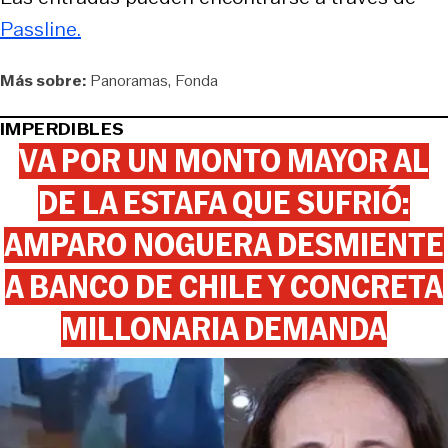
Passline.
Más sobre:
Panoramas
Fonda
IMPERDIBLES
VA POR UN MONTO MAYOR AL
DE LA ESTAFA QUE SUFRIÓ:
AMPARO NOGUERA DESMIENTE
A BANCO DE CHILE Y CONCRETA
MILLONARIA DEMANDA