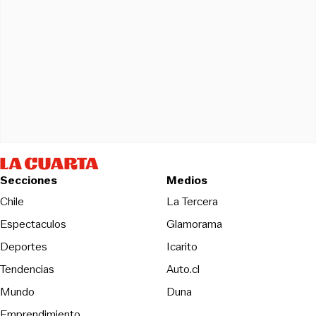
Secciones
Medios
Opens in new wind
Chile
La Tercera
Espectaculos
Glamorama
Opens in new window
Deportes
Icarito
Opens in new window
Tendencias
Auto.cl
Opens in new window
Mundo
Duna
Emprendimiento