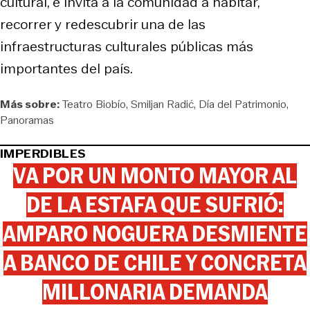
cultural, e invita a la comunidad a habitar,
recorrer y redescubrir una de las
infraestructuras culturales públicas más
importantes del país.
Más sobre:
Teatro Biobío
Smiljan Radić
Día del Patrimonio
Panoramas
IMPERDIBLES
VA POR UN MONTO MAYOR AL
DE LA ESTAFA QUE SUFRIÓ:
AMPARO NOGUERA DESMIENTE
A BANCO DE CHILE Y CONCRETA
MILLONARIA DEMANDA