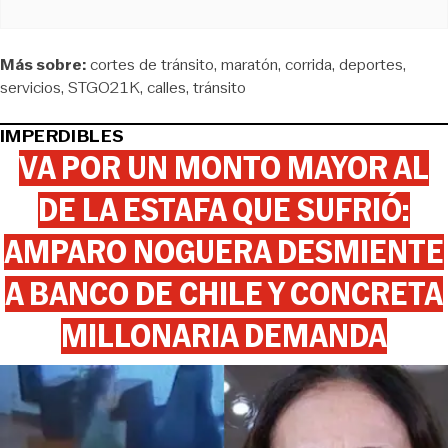
Más sobre:
cortes de tránsito
maratón
corrida
deportes
servicios
STGO21K
calles
tránsito
IMPERDIBLES
VA POR UN MONTO MAYOR AL
DE LA ESTAFA QUE SUFRIÓ:
AMPARO NOGUERA DESMIENTE
A BANCO DE CHILE Y CONCRETA
MILLONARIA DEMANDA