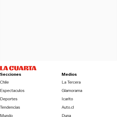
Secciones
Medios
Opens in new wind
Chile
La Tercera
Espectaculos
Glamorama
Opens in new window
Deportes
Icarito
Opens in new window
Tendencias
Auto.cl
Opens in new window
Mundo
Duna