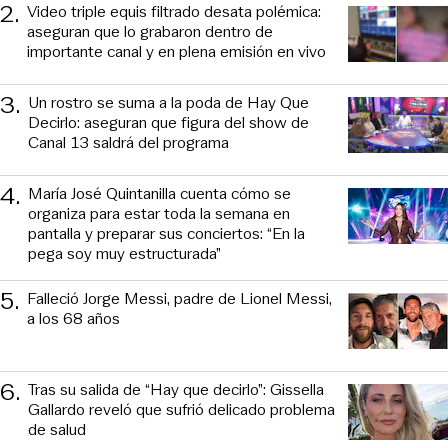
2
.
Video triple equis filtrado desata polémica:
aseguran que lo grabaron dentro de
importante canal y en plena emisión en vivo
3
.
Un rostro se suma a la poda de Hay Que
Decirlo: aseguran que figura del show de
Canal 13 saldrá del programa
4
.
María José Quintanilla cuenta cómo se
organiza para estar toda la semana en
pantalla y preparar sus conciertos: “En la
pega soy muy estructurada”
5
.
Falleció Jorge Messi, padre de Lionel Messi,
a los 68 años
6
.
Tras su salida de “Hay que decirlo”: Gissella
Gallardo reveló que sufrió delicado problema
de salud