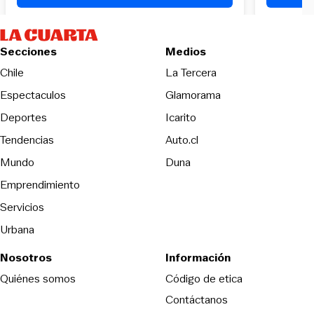
Secciones
Medios
Opens in new wind
Chile
La Tercera
Espectaculos
Glamorama
Opens in new window
Deportes
Icarito
Opens in new window
Tendencias
Auto.cl
Opens in new window
Mundo
Duna
Emprendimiento
Servicios
Urbana
Nosotros
Información
Opens in new
Quiénes somos
Código de etica
Contáctanos