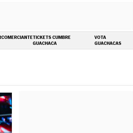
R
COMERCIANTE
TICKETS CUMBRE
VOTA
OPENS IN NEW WINDOW
OPEN
GUACHACA
GUACHACAS