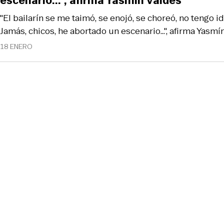
escenario...", afirma Yasmín Valdés
"El bailarín se me taimó, se enojó, se choreó, no tengo id
Jamás, chicos, he abortado un escenario...", afirma Yasmí
18 ENERO