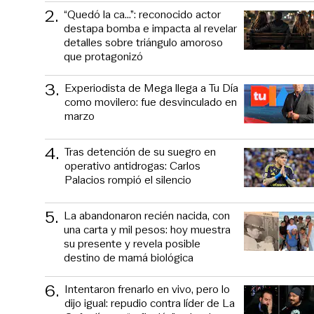
2
.
“Quedó la ca...”: reconocido actor
destapa bomba e impacta al revelar
detalles sobre triángulo amoroso
que protagonizó
3
.
Experiodista de Mega llega a Tu Día
como movilero: fue desvinculado en
marzo
4
.
Tras detención de su suegro en
operativo antidrogas: Carlos
Palacios rompió el silencio
5
.
La abandonaron recién nacida, con
una carta y mil pesos: hoy muestra
su presente y revela posible
destino de mamá biológica
6
.
Intentaron frenarlo en vivo, pero lo
dijo igual: repudio contra líder de La