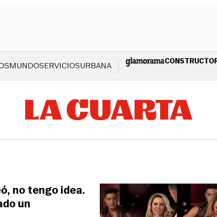
CONSTRUCTO
OS
MUNDO
SERVICIOS
URBANA
eó, no tengo idea.
tado un