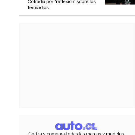
Cofradía por “reflexión” sobre los
femicidios
Cotiza y compara todas las marcas y modelos