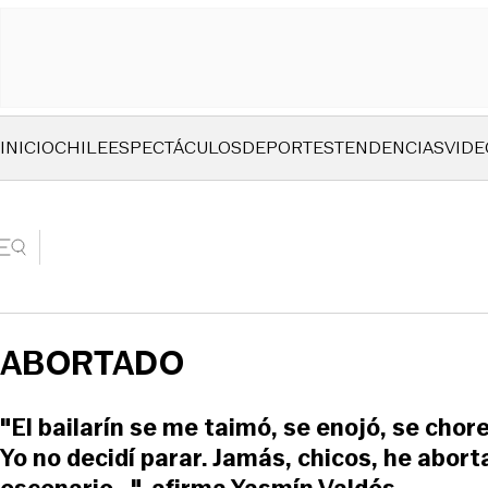
INICIO
CHILE
ESPECTÁCULOS
DEPORTES
TENDENCIAS
VIDE
ABORTADO
"El bailarín se me taimó, se enojó, se chor
Yo no decidí parar. Jamás, chicos, he abor