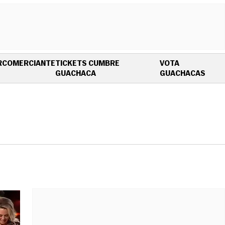
R
COMERCIANTE
TICKETS CUMBRE
VOTA
OPENS IN NEW WINDOW
OPEN
GUACHACA
GUACHACAS