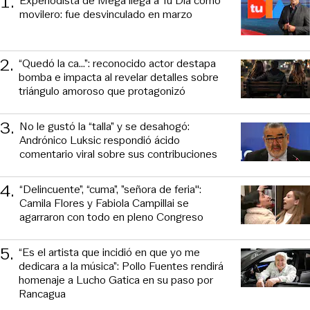
1
.
Experiodista de Mega llega a Tu Día como
movilero: fue desvinculado en marzo
2
.
“Quedó la ca...”: reconocido actor destapa
bomba e impacta al revelar detalles sobre
triángulo amoroso que protagonizó
3
.
No le gustó la “talla” y se desahogó:
Andrónico Luksic respondió ácido
comentario viral sobre sus contribuciones
4
.
“Delincuente”, “cuma”, ”señora de feria":
Camila Flores y Fabiola Campillai se
agarraron con todo en pleno Congreso
5
.
“Es el artista que incidió en que yo me
dedicara a la música”: Pollo Fuentes rendirá
homenaje a Lucho Gatica en su paso por
Rancagua