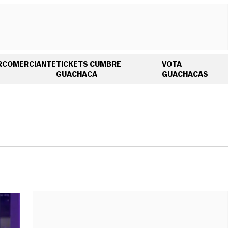
R
COMERCIANTE
TICKETS CUMBRE
VOTA
OPENS IN NEW WINDOW
OPEN
GUACHACA
GUACHACAS