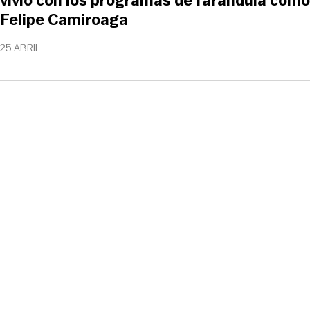
vivió con los programas de farándula como 
Felipe Camiroaga
25 ABRIL