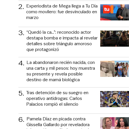
2
.
Experiodista de Mega llega a Tu Día
como movilero: fue desvinculado en
marzo
3
.
“Quedó la ca...”: reconocido actor
destapa bomba e impacta al revelar
detalles sobre triángulo amoroso
que protagonizó
4
.
La abandonaron recién nacida, con
una carta y mil pesos: hoy muestra
su presente y revela posible
destino de mamá biológica
5
.
Tras detención de su suegro en
operativo antidrogas: Carlos
Palacios rompió el silencio
6
.
Pamela Díaz en picada contra
Gissella Gallardo por reveladora