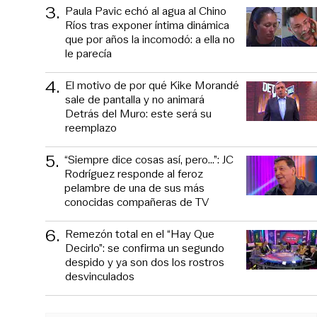
3
.
Paula Pavic echó al agua al Chino
Ríos tras exponer íntima dinámica
que por años la incomodó: a ella no
le parecía
4
.
El motivo de por qué Kike Morandé
sale de pantalla y no animará
Detrás del Muro: este será su
reemplazo
5
.
“Siempre dice cosas así, pero...”: JC
Rodríguez responde al feroz
pelambre de una de sus más
conocidas compañeras de TV
6
.
Remezón total en el “Hay Que
Decirlo”: se confirma un segundo
despido y ya son dos los rostros
desvinculados