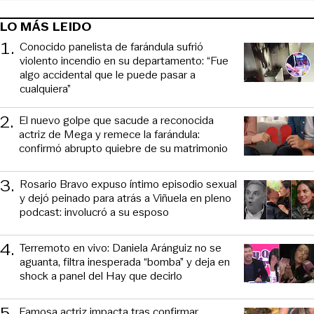
LO MÁS LEIDO
1
.
Conocido panelista de farándula sufrió
violento incendio en su departamento: “Fue
algo accidental que le puede pasar a
cualquiera”
2
.
El nuevo golpe que sacude a reconocida
actriz de Mega y remece la farándula:
confirmó abrupto quiebre de su matrimonio
3
.
Rosario Bravo expuso íntimo episodio sexual
y dejó peinado para atrás a Viñuela en pleno
podcast: involucró a su esposo
4
.
Terremoto en vivo: Daniela Aránguiz no se
aguanta, filtra inesperada “bomba” y deja en
shock a panel del Hay que decirlo
5
.
Famosa actriz impacta tras confirmar