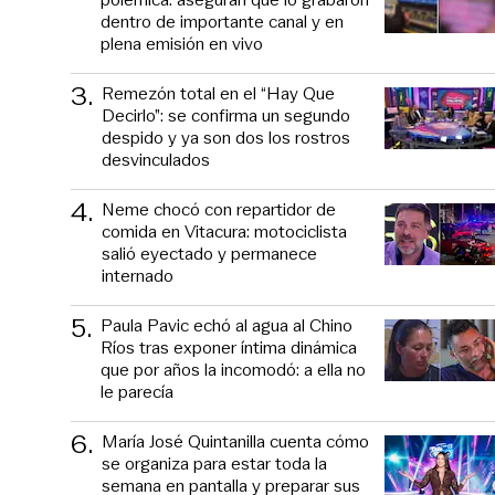
dentro de importante canal y en
plena emisión en vivo
3
.
Remezón total en el “Hay Que
Decirlo”: se confirma un segundo
despido y ya son dos los rostros
desvinculados
4
.
Neme chocó con repartidor de
comida en Vitacura: motociclista
salió eyectado y permanece
internado
5
.
Paula Pavic echó al agua al Chino
Ríos tras exponer íntima dinámica
que por años la incomodó: a ella no
le parecía
6
.
María José Quintanilla cuenta cómo
se organiza para estar toda la
semana en pantalla y preparar sus