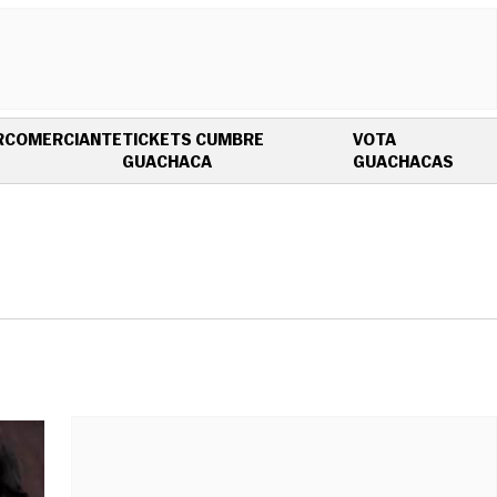
R
COMERCIANTE
TICKETS CUMBRE
VOTA
OPENS IN NEW WINDOW
OPEN
GUACHACA
GUACHACAS