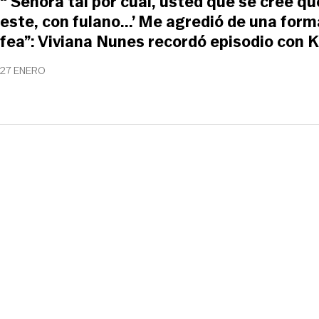
"‘Señora tal por cual, usted qué se cree q
este, con fulano...’ Me agredió de una fo
fea”: Viviana Nunes recordó episodio con 
27 ENERO