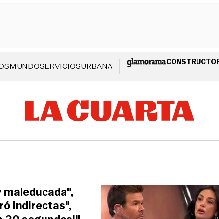
CONSTRUCTO
OS
MUNDO
SERVICIOS
URBANA
y maleducada",
ró indirectas",