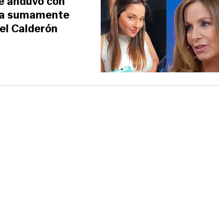
ue anduvo con
rma sumamente
Kel Calderón