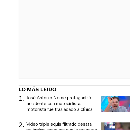
LO MÁS LEIDO
1
.
José Antonio Neme protagonizó
accidente con motociclista:
motorista fue trasladado a clínica
2
.
Video triple equis filtrado desata
polémica: aseguran que lo grabaron