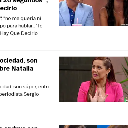
n 20 segundos'",
ecirlo
 "no me quería ni
o para hablar... 'Te
 Hay Que Decirlo
sociedad, son
obre Natalia
iedad, son súper, entre
 periodista Sergio