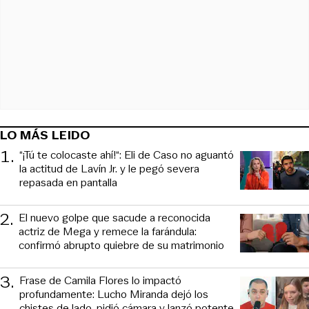
LO MÁS LEIDO
1
.
“¡Tú te colocaste ahí!“: Eli de Caso no aguantó
la actitud de Lavín Jr. y le pegó severa
repasada en pantalla
2
.
El nuevo golpe que sacude a reconocida
actriz de Mega y remece la farándula:
confirmó abrupto quiebre de su matrimonio
3
.
Frase de Camila Flores lo impactó
profundamente: Lucho Miranda dejó los
chistes de lado, pidió cámara y lanzó potente