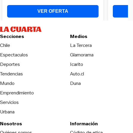
Secciones
Medios
Opens in new wind
Chile
La Tercera
Espectaculos
Glamorama
Opens in new window
Deportes
Icarito
Opens in new window
Tendencias
Auto.cl
Opens in new window
Mundo
Duna
Emprendimiento
Servicios
Urbana
Nosotros
Información
Opens in new
Quiénes somos
Código de etica