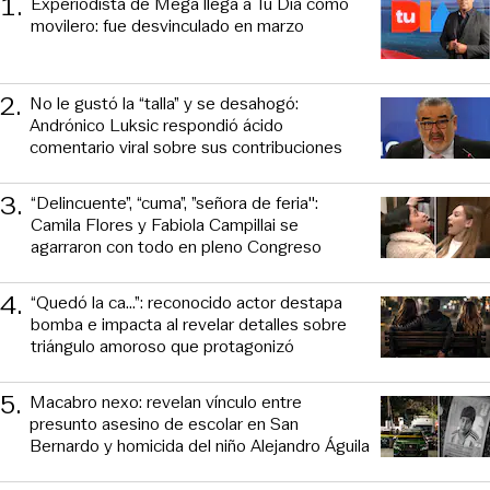
1
.
Experiodista de Mega llega a Tu Día como
movilero: fue desvinculado en marzo
2
.
No le gustó la “talla” y se desahogó:
Andrónico Luksic respondió ácido
comentario viral sobre sus contribuciones
3
.
“Delincuente”, “cuma”, ”señora de feria":
Camila Flores y Fabiola Campillai se
agarraron con todo en pleno Congreso
4
.
“Quedó la ca...”: reconocido actor destapa
bomba e impacta al revelar detalles sobre
triángulo amoroso que protagonizó
5
.
Macabro nexo: revelan vínculo entre
presunto asesino de escolar en San
Bernardo y homicida del niño Alejandro Águila