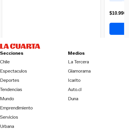
Secciones
Medios
Opens in new wind
Chile
La Tercera
Espectaculos
Glamorama
Opens in new window
Deportes
Icarito
Opens in new window
Tendencias
Auto.cl
Opens in new window
Mundo
Duna
Emprendimiento
Servicios
Urbana