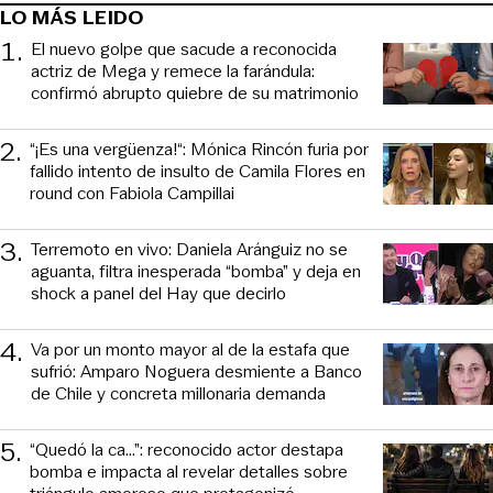
LO MÁS LEIDO
1
.
El nuevo golpe que sacude a reconocida
actriz de Mega y remece la farándula:
confirmó abrupto quiebre de su matrimonio
2
.
“¡Es una vergüenza!“: Mónica Rincón furia por
fallido intento de insulto de Camila Flores en
round con Fabiola Campillai
3
.
Terremoto en vivo: Daniela Aránguiz no se
aguanta, filtra inesperada “bomba” y deja en
shock a panel del Hay que decirlo
4
.
Va por un monto mayor al de la estafa que
sufrió: Amparo Noguera desmiente a Banco
de Chile y concreta millonaria demanda
5
.
“Quedó la ca...”: reconocido actor destapa
bomba e impacta al revelar detalles sobre