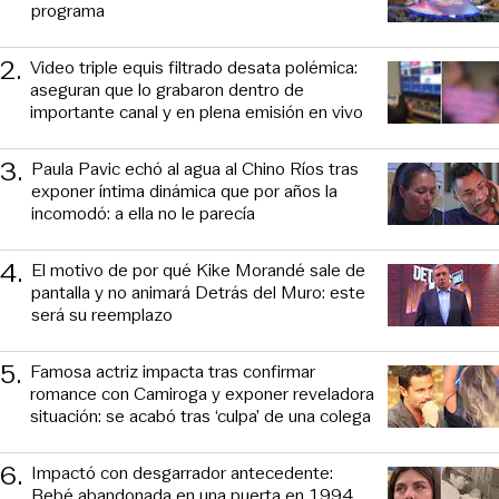
programa
2
.
Video triple equis filtrado desata polémica:
aseguran que lo grabaron dentro de
importante canal y en plena emisión en vivo
3
.
Paula Pavic echó al agua al Chino Ríos tras
exponer íntima dinámica que por años la
incomodó: a ella no le parecía
4
.
El motivo de por qué Kike Morandé sale de
pantalla y no animará Detrás del Muro: este
será su reemplazo
5
.
Famosa actriz impacta tras confirmar
romance con Camiroga y exponer reveladora
situación: se acabó tras ‘culpa’ de una colega
6
.
Impactó con desgarrador antecedente:
Bebé abandonada en una puerta en 1994