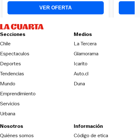
Secciones
Medios
Opens in new wind
Chile
La Tercera
Espectaculos
Glamorama
Opens in new window
Deportes
Icarito
Opens in new window
Tendencias
Auto.cl
Opens in new window
Mundo
Duna
Emprendimiento
Servicios
Urbana
Nosotros
Información
Opens in new
Quiénes somos
Código de etica