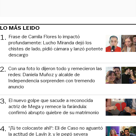
LO MÁS LEIDO
1
.
Frase de Camila Flores lo impactó
profundamente: Lucho Miranda dejó los
chistes de lado, pidió cámara y lanzó potente
descargo
2
.
Con una foto lo dijeron todo y remecieron las
redes: Daniela Muñoz y alcalde de
Independencia sorprenden con tremendo
anuncio
3
.
El nuevo golpe que sacude a reconocida
actriz de Mega y remece la farándula:
confirmó abrupto quiebre de su matrimonio
4
.
“¡Tú te colocaste ahí!“: Eli de Caso no aguantó
la actitud de Lavín Jr. y le pegó severa