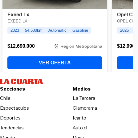
Secciones
Medios
Opens in new wind
Chile
La Tercera
Espectaculos
Glamorama
Opens in new window
Deportes
Icarito
Opens in new window
Tendencias
Auto.cl
Opens in new window
Mundo
Duna