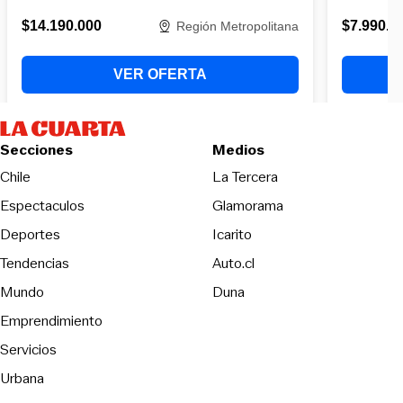
Secciones
Medios
Opens in new wind
Chile
La Tercera
Espectaculos
Glamorama
Opens in new window
Deportes
Icarito
Opens in new window
Tendencias
Auto.cl
Opens in new window
Mundo
Duna
Emprendimiento
Servicios
Urbana