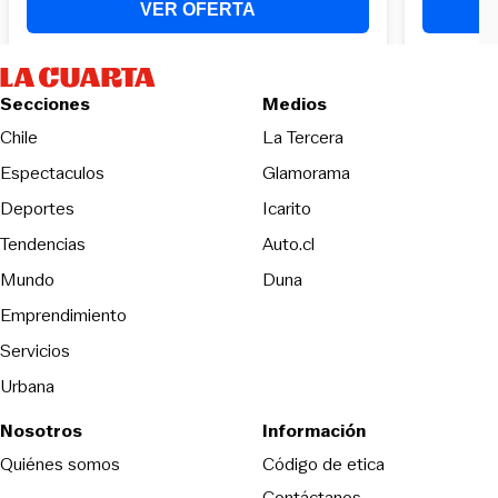
Secciones
Medios
Opens in new wind
Chile
La Tercera
Espectaculos
Glamorama
Opens in new window
Deportes
Icarito
Opens in new window
Tendencias
Auto.cl
Opens in new window
Mundo
Duna
Emprendimiento
Servicios
Urbana
Nosotros
Información
Opens in new
Quiénes somos
Código de etica
Contáctanos