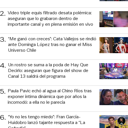
2
.
Video triple equis filtrado desata polémica:
aseguran que lo grabaron dentro de
importante canal y en plena emisión en vivo
3
.
“Me ganó con creces”: Cata Vallejos se rindió
ante Dominga López tras no ganar el Miss
Universo Chile
4
.
Un rostro se suma a la poda de Hay Que
Decirlo: aseguran que figura del show de
Canal 13 saldrá del programa
5
.
Paula Pavic echó al agua al Chino Ríos tras
exponer íntima dinámica que por años la
incomodó: a ella no le parecía
6
.
“Yo no les tengo miedo”: Fran García-
Huidobro lanzó tajante respuesta a “La