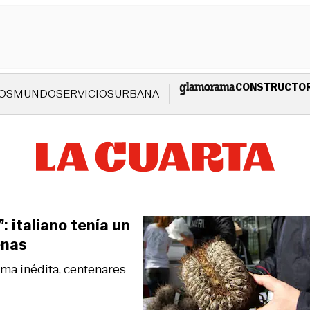
CONSTRUCTO
OS
MUNDO
SERVICIOS
URBANA
: italiano tenía un
enas
rma inédita, centenares