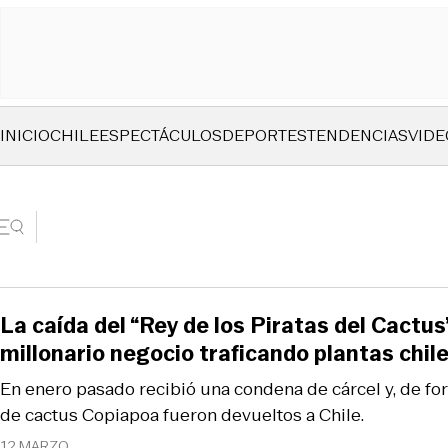
INICIO
CHILE
ESPECTÁCULOS
DEPORTES
TENDENCIAS
VIDE
La caída del “Rey de los Piratas del Cactus”
millonario negocio traficando plantas chil
En enero pasado recibió una condena de cárcel y, de fo
de cactus Copiapoa fueron devueltos a Chile.
12 MARZO