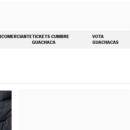
R
COMERCIANTE
TICKETS CUMBRE
VOTA
OPENS IN NEW WINDOW
OPEN
GUACHACA
GUACHACAS