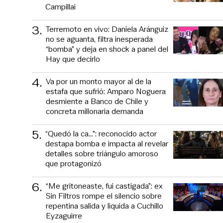
Campillai
3
.
Terremoto en vivo: Daniela Aránguiz
no se aguanta, filtra inesperada
“bomba” y deja en shock a panel del
Hay que decirlo
4
.
Va por un monto mayor al de la
estafa que sufrió: Amparo Noguera
desmiente a Banco de Chile y
concreta millonaria demanda
5
.
“Quedó la ca...”: reconocido actor
destapa bomba e impacta al revelar
detalles sobre triángulo amoroso
que protagonizó
6
.
“Me gritoneaste, fui castigada”: ex
Sin Filtros rompe el silencio sobre
repentina salida y liquida a Cuchillo
Eyzaguirre