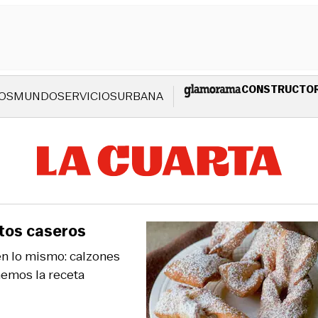
CONSTRUCTO
OS
MUNDO
SERVICIOS
URBANA
otos caseros
en lo mismo: calzones
nemos la receta