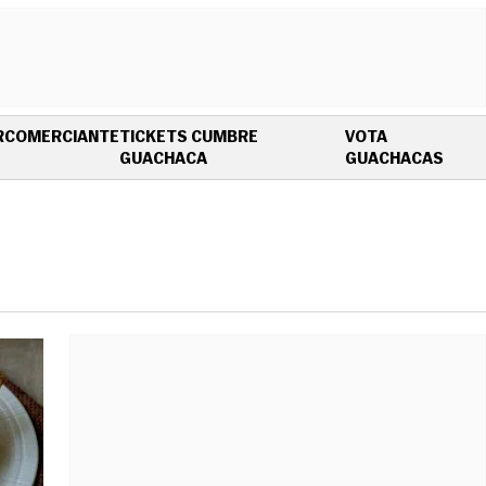
R
COMERCIANTE
TICKETS CUMBRE
VOTA
OPENS IN NEW WINDOW
OPEN
GUACHACA
GUACHACAS