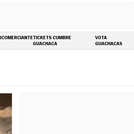
R
COMERCIANTE
TICKETS CUMBRE
VOTA
OPENS IN NEW WINDOW
OPEN
GUACHACA
GUACHACAS