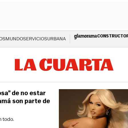
CONSTRUCTO
OS
MUNDO
SERVICIOS
URBANA
osa” de no estar
mamá son parte de
 todo.