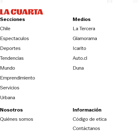
Secciones
Medios
Opens in new wind
Chile
La Tercera
Espectaculos
Glamorama
Opens in new window
Deportes
Icarito
Opens in new window
Tendencias
Auto.cl
Opens in new window
Mundo
Duna
Emprendimiento
Servicios
Urbana
Nosotros
Información
Opens in new
Quiénes somos
Código de etica
Contáctanos