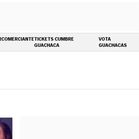
R
COMERCIANTE
TICKETS CUMBRE
VOTA
OPENS IN NEW WINDOW
OPEN
GUACHACA
GUACHACAS