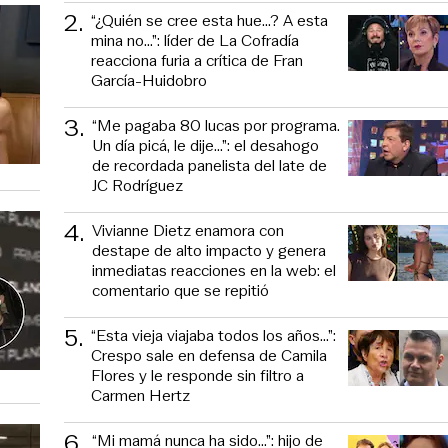
2
.
“¿Quién se cree esta hue...? A esta
mina no...”: líder de La Cofradía
reacciona furia a crítica de Fran
García-Huidobro
3
.
“Me pagaba 80 lucas por programa.
Un día picá, le dije...”: el desahogo
de recordada panelista del late de
JC Rodríguez
4
.
Vivianne Dietz enamora con
destape de alto impacto y genera
inmediatas reacciones en la web: el
comentario que se repitió
5
.
“Esta vieja viajaba todos los años...”:
Crespo sale en defensa de Camila
Flores y le responde sin filtro a
Carmen Hertz
6
.
“Mi mamá nunca ha sido...”: hijo de