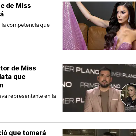
te de Miss
rá
a la competencia que
ctor de Miss
data que
en
eva representante en la
nció que tomará