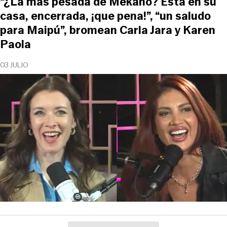
“¿La más pesada de Mekano? Está en su
casa, encerrada, ¡que pena!”, “un saludo
para Maipú”, bromean Carla Jara y Karen
Paola
03 JULIO