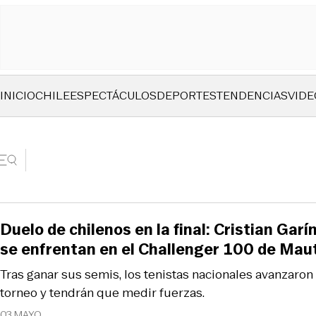
INICIO
CHILE
ESPECTÁCULOS
DEPORTES
TENDENCIAS
VIDE
Duelo de chilenos en la final: Cristian Gar
se enfrentan en el Challenger 100 de Ma
Tras ganar sus semis, los tenistas nacionales avanzaron h
torneo y tendrán que medir fuerzas.
03 MAYO