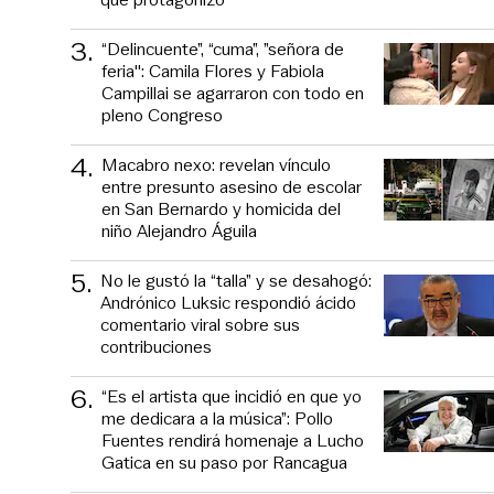
3
.
“Delincuente”, “cuma”, ”señora de
feria": Camila Flores y Fabiola
Campillai se agarraron con todo en
pleno Congreso
4
.
Macabro nexo: revelan vínculo
entre presunto asesino de escolar
en San Bernardo y homicida del
niño Alejandro Águila
5
.
No le gustó la “talla” y se desahogó:
Andrónico Luksic respondió ácido
comentario viral sobre sus
contribuciones
6
.
“Es el artista que incidió en que yo
me dedicara a la música”: Pollo
Fuentes rendirá homenaje a Lucho
Gatica en su paso por Rancagua