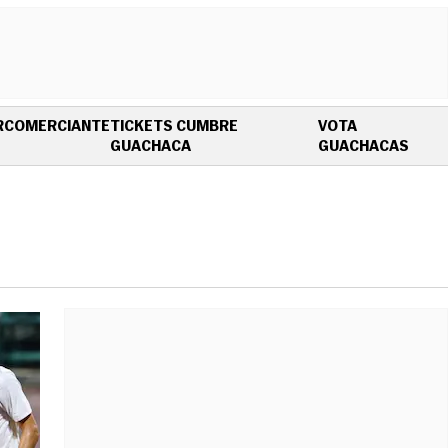
R
COMERCIANTE
TICKETS CUMBRE
VOTA
OPENS IN NEW WINDOW
OPEN
GUACHACA
GUACHACAS