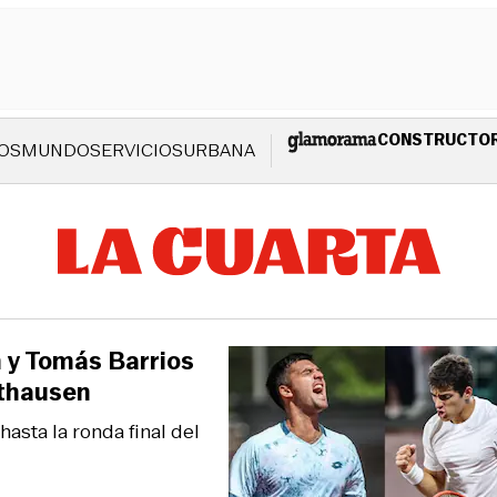
CONSTRUCTO
OS
MUNDO
SERVICIOS
URBANA
ín y Tomás Barrios
uthausen
asta la ronda final del