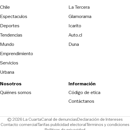
Opens in new wind
Chile
La Tercera
Espectaculos
Glamorama
Opens in new window
Deportes
Icarito
Opens in new window
Tendencias
Auto.cl
Opens in new window
Mundo
Duna
Emprendimiento
Servicios
Urbana
Nosotros
Información
Opens in new
Quiénes somos
Código de etica
Contáctanos
Opens in new window
Ope
© 2026 La Cuarta
Canal de denuncias
Declaración de Intereses
Opens in new window
Opens in new window
Contacto comercial
Tarifas publicidad electoral
Términos y condiciones
Políticas de privacidad