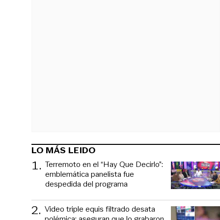
LO MÁS LEIDO
1
.
Terremoto en el “Hay Que Decirlo”:
emblemática panelista fue
despedida del programa
2
.
Video triple equis filtrado desata
polémica: aseguran que lo grabaron