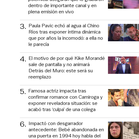
dentro de importante canal y en
plena emisión en vivo
3
.
Paula Pavic echó al agua al Chino
Ríos tras exponer íntima dinámica
que por años la incomodó: a ella no
le parecía
4
.
El motivo de por qué Kike Morandé
sale de pantalla y no animará
Detrás del Muro: este será su
reemplazo
5
.
Famosa actriz impacta tras
confirmar romance con Camiroga y
exponer reveladora situación: se
acabó tras ‘culpa’ de una colega
6
.
Impactó con desgarrador
antecedente: Bebé abandonada en
una puerta en 1994 hoy habla del