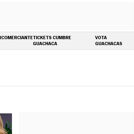
R
COMERCIANTE
TICKETS CUMBRE
VOTA
OPENS IN NEW WINDOW
OPEN
GUACHACA
GUACHACAS