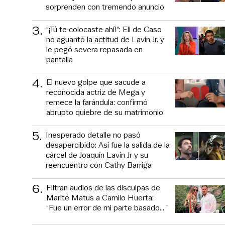
sorprenden con tremendo anuncio
3
.
“¡Tú te colocaste ahí!“: Eli de Caso
no aguantó la actitud de Lavín Jr. y
le pegó severa repasada en
pantalla
4
.
El nuevo golpe que sacude a
reconocida actriz de Mega y
remece la farándula: confirmó
abrupto quiebre de su matrimonio
5
.
Inesperado detalle no pasó
desapercibido: Así fue la salida de la
cárcel de Joaquín Lavín Jr y su
reencuentro con Cathy Barriga
6
.
Filtran audios de las disculpas de
Marité Matus a Camilo Huerta:
“Fue un error de mi parte basado... ”