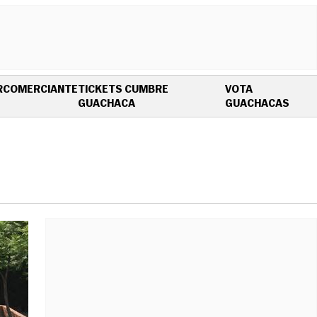
R
COMERCIANTE
TICKETS CUMBRE
VOTA
OPENS IN NEW WINDOW
OPEN
GUACHACA
GUACHACAS