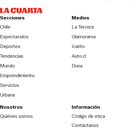
Secciones
Medios
Opens in new wind
Chile
La Tercera
Espectaculos
Glamorama
Opens in new window
Deportes
Icarito
Opens in new window
Tendencias
Auto.cl
Opens in new window
Mundo
Duna
Emprendimiento
Servicios
Urbana
Nosotros
Información
Opens in new
Quiénes somos
Código de etica
Contáctanos