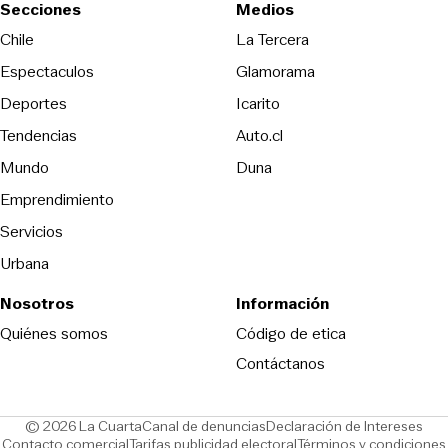
Secciones
Medios
Opens in new wind
Chile
La Tercera
Espectaculos
Glamorama
Opens in new window
Deportes
Icarito
Opens in new window
Tendencias
Auto.cl
Opens in new window
Mundo
Duna
Emprendimiento
Servicios
Urbana
Nosotros
Información
Opens in new
Quiénes somos
Código de etica
Contáctanos
Opens in new window
Ope
© 2026 La Cuarta
Canal de denuncias
Declaración de Intereses
Opens in new window
Opens in new window
Contacto comercial
Tarifas publicidad electoral
Términos y condiciones