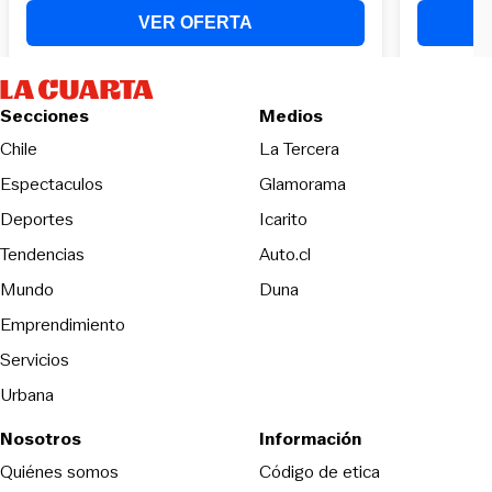
Secciones
Medios
Opens in new wind
Chile
La Tercera
Espectaculos
Glamorama
Opens in new window
Deportes
Icarito
Opens in new window
Tendencias
Auto.cl
Opens in new window
Mundo
Duna
Emprendimiento
Servicios
Urbana
Nosotros
Información
Opens in new
Quiénes somos
Código de etica