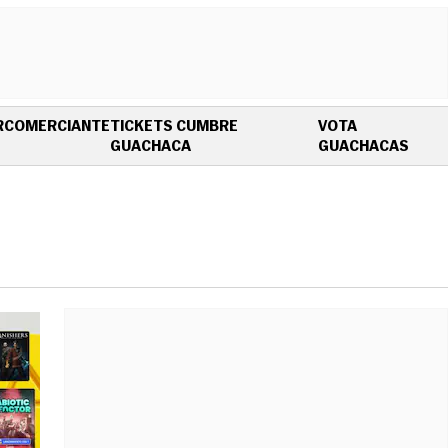
R
COMERCIANTE
TICKETS CUMBRE
VOTA
OPENS IN NEW WINDOW
OPEN
GUACHACA
GUACHACAS