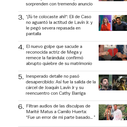
sorprenden con tremendo anuncio
3
.
“¡Tú te colocaste ahí!“: Eli de Caso
no aguantó la actitud de Lavín Jr. y
le pegó severa repasada en
pantalla
4
.
El nuevo golpe que sacude a
reconocida actriz de Mega y
remece la farándula: confirmó
abrupto quiebre de su matrimonio
5
.
Inesperado detalle no pasó
desapercibido: Así fue la salida de la
cárcel de Joaquín Lavín Jr y su
reencuentro con Cathy Barriga
6
.
Filtran audios de las disculpas de
Marité Matus a Camilo Huerta:
“Fue un error de mi parte basado... ”