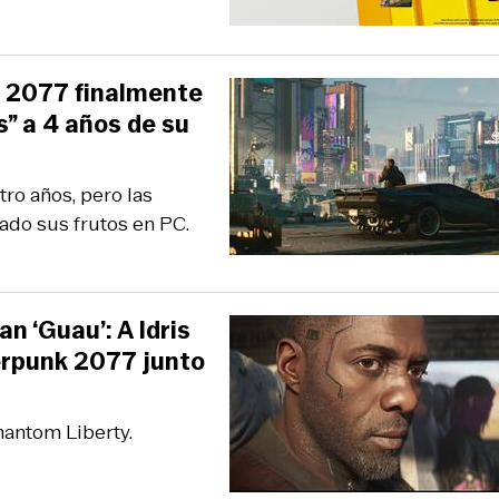
k 2077 finalmente
” a 4 años de su
ro años, pero las
ado sus frutos en PC.
n ‘Guau’: A Idris
berpunk 2077 junto
hantom Liberty.