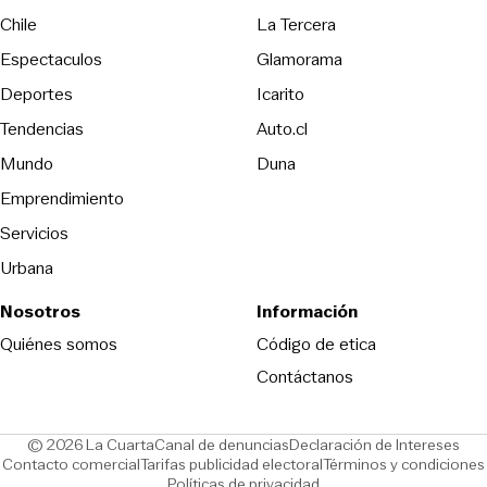
Opens in new wind
Chile
La Tercera
Espectaculos
Glamorama
Opens in new window
Deportes
Icarito
Opens in new window
Tendencias
Auto.cl
Opens in new window
Mundo
Duna
Emprendimiento
Servicios
Urbana
Nosotros
Información
Opens in new
Quiénes somos
Código de etica
Contáctanos
Opens in new window
Ope
© 2026 La Cuarta
Canal de denuncias
Declaración de Intereses
Opens in new window
Opens in new window
Contacto comercial
Tarifas publicidad electoral
Términos y condiciones
Políticas de privacidad