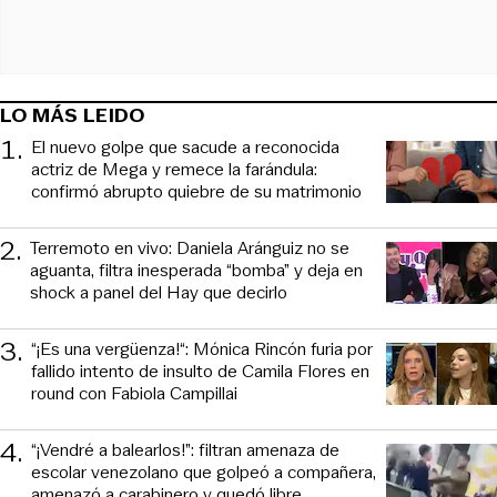
LO MÁS LEIDO
1
.
El nuevo golpe que sacude a reconocida
actriz de Mega y remece la farándula:
confirmó abrupto quiebre de su matrimonio
2
.
Terremoto en vivo: Daniela Aránguiz no se
aguanta, filtra inesperada “bomba” y deja en
shock a panel del Hay que decirlo
3
.
“¡Es una vergüenza!“: Mónica Rincón furia por
fallido intento de insulto de Camila Flores en
round con Fabiola Campillai
4
.
“¡Vendré a balearlos!”: filtran amenaza de
escolar venezolano que golpeó a compañera,
amenazó a carabinero y quedó libre