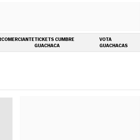
R
COMERCIANTE
TICKETS CUMBRE
VOTA
OPENS IN NEW WINDOW
OPEN
GUACHACA
GUACHACAS