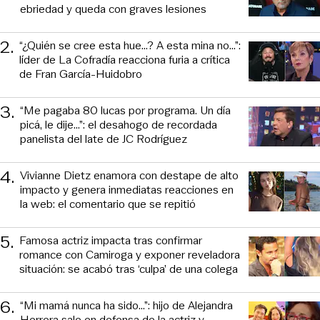
ebriedad y queda con graves lesiones
2
.
“¿Quién se cree esta hue...? A esta mina no...”:
líder de La Cofradía reacciona furia a crítica
de Fran García-Huidobro
3
.
“Me pagaba 80 lucas por programa. Un día
picá, le dije...”: el desahogo de recordada
panelista del late de JC Rodríguez
4
.
Vivianne Dietz enamora con destape de alto
impacto y genera inmediatas reacciones en
la web: el comentario que se repitió
5
.
Famosa actriz impacta tras confirmar
romance con Camiroga y exponer reveladora
situación: se acabó tras ‘culpa’ de una colega
6
.
“Mi mamá nunca ha sido...”: hijo de Alejandra
Herrera sale en defensa de la actriz y